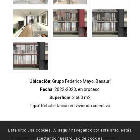
Ubicación
: Grupo Federico Mayo, Basauri
Fecha
: 2022-2023, en proceso
Superficie
: 3.600 m2
Tipo
: Rehabilitación en vivienda colectiva
Este sitio usa cookies. Al seguir navegando por este sitio, estás
© Copyright - Bikai Arquitectura |
info@bikai.es
| calle Zankoeta 6,
aceptando nuestro uso de cookies.